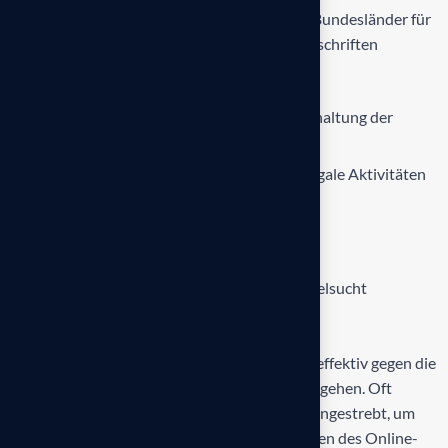
sind die Glücksspielbehörden der einzelnen Bundesländer für
die Überwachung und Durchsetzung der Vorschriften
zuständig. Ihre Hauptaufgaben umfassen:
Überwachung von Wettanbietern auf Einhaltung der
gesetzlichen Anforderungen
Durchsetzung von Maßnahmen gegen illegale Aktivitäten
und Anbieter
Information der Öffentlichkeit über legale
Wettmöglichkeiten
Schutz der Spieler und Prävention von Spielsucht
Die Kooperation zwischen verschiedenen
Regulierungsbehörden ist entscheidend, um effektiv gegen die
Vielzahl der nicht lizenzierten Anbieter vorzugehen. Oft
werden auch internationale Kooperationen angestrebt, um
die grenzüberschreitenden Herausforderungen des Online-