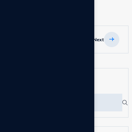
Verantwortung haben.
previous
Next
Search here