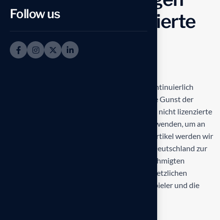
Follow us
gegen nicht lizenzierte
Wettanbieter in
Deutschland
Im digitalen Zeitalter ist die Wettbranche kontinuierlich
gewachsen, wobei zahlreiche Anbieter um die Gunst der
Spieler konkurrieren. Leider gibt es auch viele nicht lizenzierte
Wettanbieter, die oft unseriöse Praktiken anwenden, um an
das Geld der Spieler zu gelangen. In diesem Artikel werden wir
die rechtlichen Lösungen beleuchten, die in Deutschland zur
Verfügung stehen, um gegen diese nicht genehmigten
Anbieter vorzugehen. Wir werden auf die gesetzlichen
Bestimmungen, mögliche Maßnahmen der Spieler und die
Rolle der Regulierungsbehörden eingehen.
Die rechtlichen