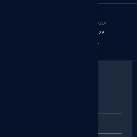
Headquarters - USA
Headquarters - USA
Tampa, FL 33629
Tampa, FL 33629
702 290-9051
702 290-9051
Let’s architect your next
stage of growth.