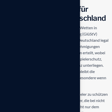
Rahmenbedingungen für
Online-Wetten in Deutschland
Die rechtlichen Rahmenbedingungen für das Wetten in
Deutschland sind im Glücksspielstaatsvertrag (GlüStV)
festgelegt. Dieser regelt, welche Anbieter in Deutschland legal
Wettangebote bereitstellen dürfen. Die Genehmigungen
werden von den zuständigen Landesbehörden erteilt, wobei
die Anbieter strengen Auflagen hinsichtlich Spielerschutz,
Verantwortungsbewusstsein und Transparenz unterliegen.
Obwohl der Vertrag 2021 reformiert wurde, bleibt die
Landschaft der Online-Wetten komplex, insbesondere wenn
es um nicht lizenzierte Anbieter geht.
Einer der Hauptziele des GlüStV ist es, die Spieler zu schützen
und illegales Glücksspiel zu bekämpfen. Spieler, die bei nicht
lizenzierten Anbietern wetten, setzen sich nicht nur dem