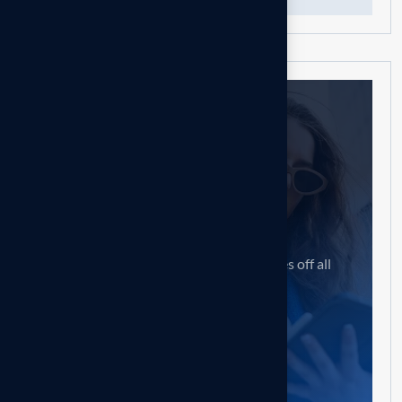
Need help?
Feel free contact us
Our mission is to empowers businesses off all
size in an businesses.