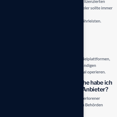
Regulierungsbehörden wenden und stets auf lizenzierten
Angeboten zurückgreifen. Der Schutz der Spieler sollte immer
an erster Stelle stehen, um eine sichere und
verantwortungsvolle Spielumgebung zu gewährleisten.
FAQs
1. Was sind nicht lizenzierte
Wettanbieter?
Nicht lizenzierte Wettanbieter sind Glücksspielplattformen,
die keine gültige Genehmigung von den zuständigen
deutschen Behörden besitzen und somit illegal operieren.
2. Welche rechtlichen Ansprüche habe ich
gegen einen nicht lizenzierten Anbieter?
Spieler können Ansprüche auf Rückzahlung verlorener
Einsätze geltend machen und die zuständigen Behörden
informieren.