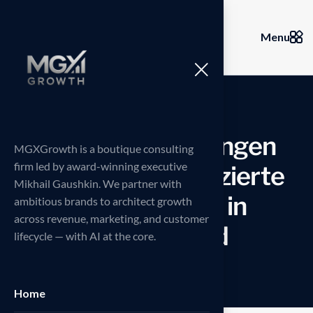
Menu
R
e
c
h
t
l
i
c
h
e
L
ö
s
u
n
g
e
n
MGXGrowth is a boutique consulting
firm led by award-winning executive
g
e
g
e
n
n
i
c
h
t
l
i
z
e
n
z
i
e
r
t
e
Mikhail Gaushkin. We partner with
W
e
t
t
a
n
b
i
e
t
e
r
i
n
ambitious brands to architect growth
across revenue, marketing, and customer
D
e
u
t
s
c
h
l
a
n
d
lifecycle — with AI at the core.
Home