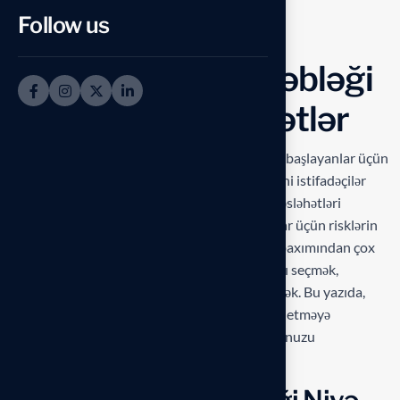
Follow us
Başlanğıc Üçün
Minimum Mərc Məbləği
Haqqında Məsləhətlər
Pin Up Betting, onlayn mərc dünyasında yeni başlayanlar üçün
çox maraqlı bir platformadır. Bu məqalədə, yeni istifadəçilər
üçün minimum mərc məbləği ilə bağlı vacib məsləhətləri
araşdıracağıq. Minimum mərc, yeni başlayanlar üçün risklərin
azaldılması və rahat bir təcrübə təmin etmək baxımından çox
önəmlidir. Həmçinin, düzgün mərc strategiyası seçmək,
oyunların dinamikasını anlamağa kömək edəcək. Bu yazıda,
minimum mərc məbləğinin əhəmiyyətini, mərc etməyə
başlamazdan əvvəl nələri nəzərə almalı olduğunuzu
öyrənəcəksiniz.
Minimum Mərc Məbləği Niyə