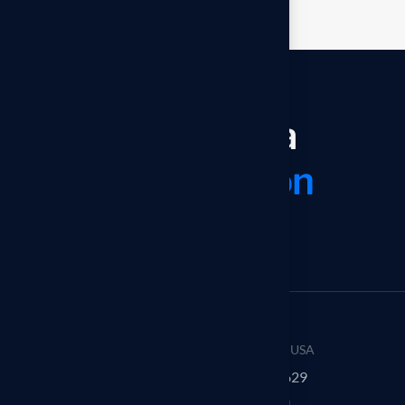
S
c
h
e
d
u
l
e
a
C
o
n
s
u
l
t
a
t
i
o
n
Get started now
Headquarters - USA
Headquarters - USA
Tampa, FL 33629
Tampa, FL 33629
702 290-9051
702 290-9051