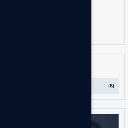
Best Non-GamStop Casino Sites UK –...
02 Jul, 2026
1Win Azerbaycan bukmeker – Rəsmi
Veb...
02 Jul, 2026
Categories
casino
(6)