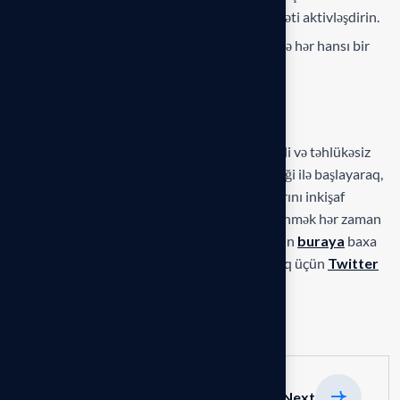
təhlükəsizlik əlavə etmək üçün bu xüsusiyyəti aktivləşdirin.
Müştəri Dəstəyi:
24/7 müştəri xidmətləri ilə hər hansı bir
problem yaşadığınızda əlaqə saxlayın.
Sonuç
Pin Up Betting, yeni başlayanlar üçün əyləncəli və təhlükəsiz
bir mərc platformasıdır. Minimum mərc məbləği ilə başlayaraq,
oyunçular risklərini azaldacaq və strategiyalarını inkişaf
etdirəcəklər. Unutmayın ki, mərc edərkən, əylənmək hər zaman
ön planda olmalıdır. Daha ətraflı məlumat üçün
buraya
baxa
bilərsiniz. Həmçinin, düşüncələrinizi paylaşmaq üçün
Twitter
istifadə edə bilərsiniz
pin up
.
previous
Next