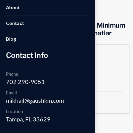
About
Contact
Pin Up Betting: Başlanğıc Üçün Minimum
Mərc Məbləği Haqqında Məsləhətlər
Blog
Contact Info
Authored by
admin
Phone
Date Released
702 290-9051
June 18, 2026
Email
Comments
mikhail@gaushkin.com
No Comments
Location
Tampa, FL 33629
Pin Up Betting: