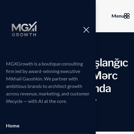
Menu
P
i
n
U
p
B
e
t
t
i
n
g
:
B
a
ş
l
a
n
ğ
ı
c
MGXGrowth is a boutique consulting
firm led by award-winning executive
Ü
ç
ü
n
M
i
n
i
m
u
m
M
ə
r
c
Mikhail Gaushkin. We partner with
M
ə
b
l
ə
ğ
i
H
a
q
q
ı
n
d
a
ambitious brands to architect growth
across revenue, marketing, and customer
M
ə
s
l
ə
h
ə
t
l
ə
r
lifecycle — with AI at the core.
Home