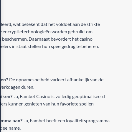
leerd, wat betekent dat het voldoet aan de strikte
rde encryptietechnologieën worden gebruikt om
 te beschermen. Daarnaast bevordert het casino
lers in staat stellen hun speelgedrag te beheren.
men?
De opnamesnelheid varieert afhankelijk van de
werkdagen duren.
uiken?
Ja, Fambet Casino is volledig geoptimaliseerd
lers kunnen genieten van hun favoriete spellen
ramma aan?
Ja, Fambet heeft een loyaliteitsprogramma
e deelname.