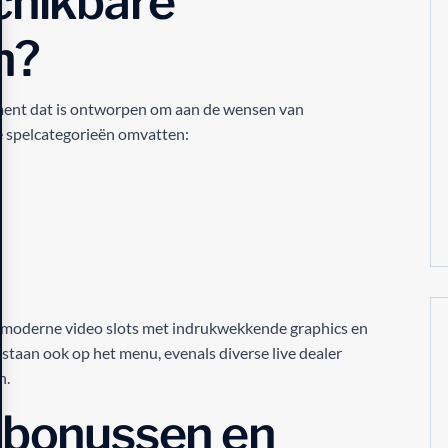
chikbare
n?
ment dat is ontworpen om aan de wensen van
te spelcategorieën omvatten:
ot moderne video slots met indrukwekkende graphics en
e staan ook op het menu, evenals diverse live dealer
n.
t bonussen en