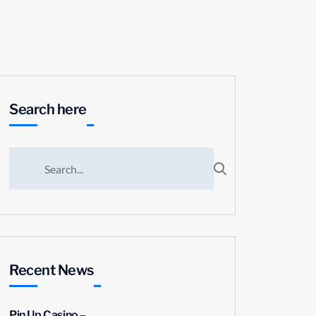
Search here
Recent News
Pin Up Casino –