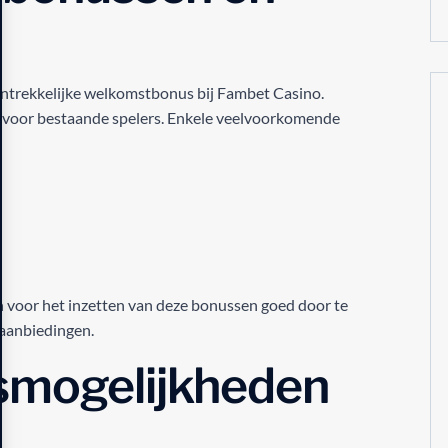
ntrekkelijke welkomstbonus bij Fambet Casino.
s voor bestaande spelers. Enkele veelvoorkomende
n voor het inzetten van deze bonussen goed door te
 aanbiedingen.
smogelijkheden