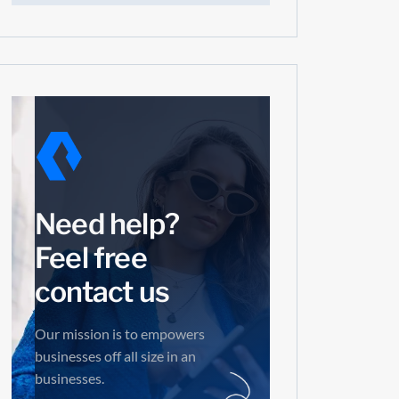
Need help?
Feel free
contact us
Our mission is to empowers
businesses off all size in an
businesses.