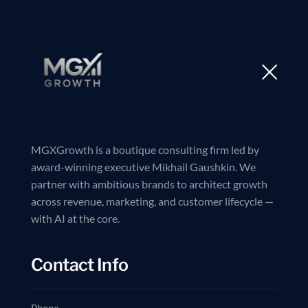
D
e
m
e
e
s
t
g
e
MGXGrowth is a boutique consulting firm led by
award-winning executive Mikhail Gaushkin. We
partner with ambitious brands to architect growth
across revenue, marketing, and customer lifecycle —
with AI at the core.
Contact Info