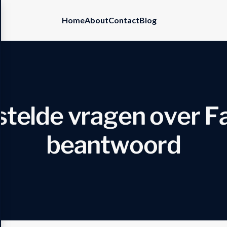
Home
About
Contact
Blog
s
t
e
l
d
e
v
r
a
g
e
n
o
v
e
r
F
b
e
a
n
t
w
o
o
r
d