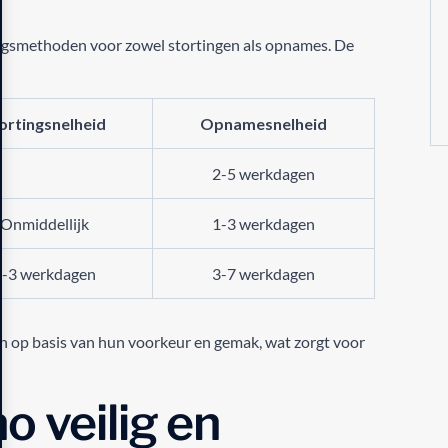
ingsmethoden voor zowel stortingen als opnames. De
ortingsnelheid
Opnamesnelheid
2-5 werkdagen
Onmiddellijk
1-3 werkdagen
1-3 werkdagen
3-7 werkdagen
n op basis van hun voorkeur en gemak, wat zorgt voor
o veilig en