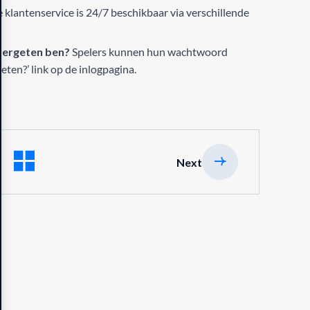
e klantenservice is 24/7 beschikbaar via verschillende
vergeten ben?
Spelers kunnen hun wachtwoord
ten?’ link op de inlogpagina.
Next