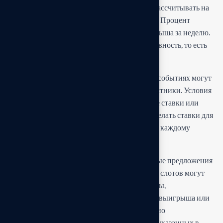
активных пользователей. Участники могут рассчитывать на
кэшбэк, который начисляется в конце недели. Процент
возврата составляет до 15% от суммы проигрыша за неделю.
Для участия в этой программе требуется активность, то есть
необходимо делать ставки в течение недели.
Третий вариант – турниры и лотереи. В этих событиях могут
участвовать любые зарегистрированные участники. Условия
варьируются и могут включать минимальные ставки или
определенные игры, в которых необходимо делать ставки для
получения шансов на приз. Документация по каждому
турниру доступна на сайте.
Дополнительно предоставляются специальные предложения
на определённые игры. Например, для новых слотов могут
быть предложены временные акционные коды,
активирующие повышенные коэффициенты выигрыша или
дополнительные вращения. Сколько раз можно
воспользоваться акцией зависит от условий, указанных в